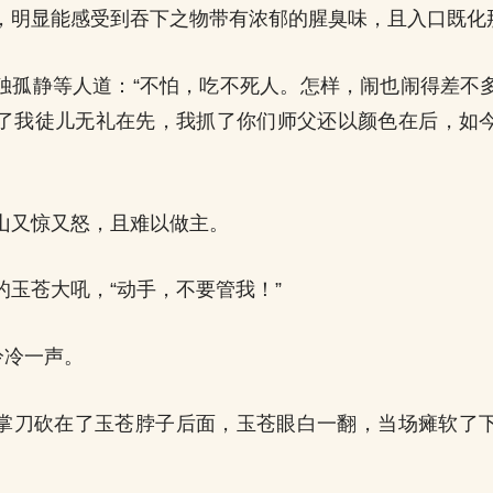
，明显能感受到吞下之物带有浓郁的腥臭味，且入口既化
独孤静等人道：“不怕，吃不死人。怎样，闹也闹得差不
了我徒儿无礼在先，我抓了你们师父还以颜色在后，如
山又惊又怒，且难以做主。
的玉苍大吼，“动手，不要管我！”
冷冷一声。
掌刀砍在了玉苍脖子后面，玉苍眼白一翻，当场瘫软了