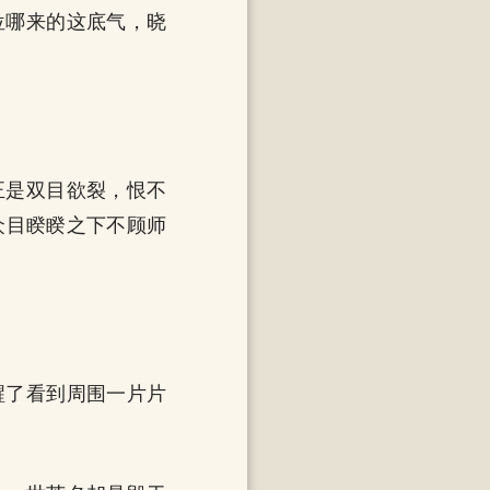
位哪来的这底气，晓
正是双目欲裂，恨不
众目睽睽之下不顾师
醒了看到周围一片片