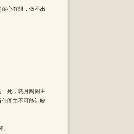
的耐心有限，做不出
苍一死，晓月阁阁主
新任阁主不可能让晓
择。