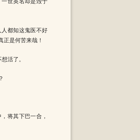
，一世英名却是毁于
人人都知这鬼医不好
真正是何苦来哉！
不想活了。
？
中，将其下巴一合，