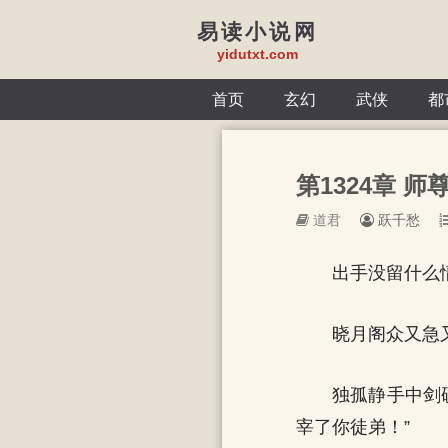
易读小说网
yidutxt.com
首页
玄幻
武侠
都
第1324章 
道君
跃千愁
出手没留什么
晓月阁众又急
独孤静手中剑
宰了你徒弟！”