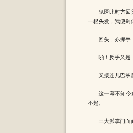
鬼医此时方回
一根头发，我便剁
回头，亦挥手
啪！反手又是
又接连几巴掌
这一幕不知令
不起。
三大派掌门面