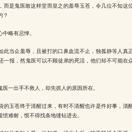
，而是鬼医敢这样堂而皇之的羞辱玉苍，令几位不知这
的？
心中略有忌惮。
如此当众羞辱，且被打的口鼻血流不止，独孤静等人真
还一报，然鬼医可以不顾徒弟的死活，他们却不可能在
鬼医一出手不救人，却先抓人的原因所在。
袋的玉苍终于清醒过来，有时不清醒也许是件好事，清
羞愤难耐，恨不得找条地缝钻进去。