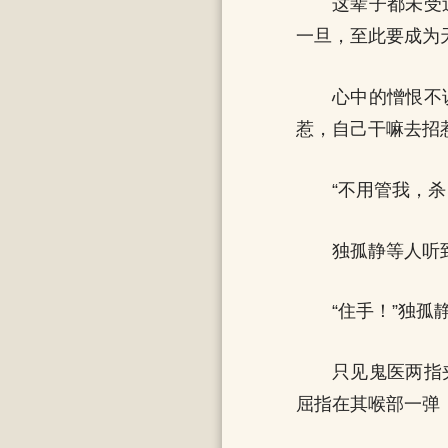
这辈子都未受
一旦，至此要成为
心中的憎恨不
惹，自己干嘛去招
“不用管我，
独孤静等人听
“住手！”独
只见鬼医两指
屈指在其喉部一弹