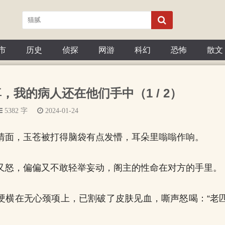
市
历史
侦探
网游
科幻
恐怖
散文
师尊，我的病人还在他们手中（1 / 2）
5382 字
2024-01-24
情面，玉苍被打得脑袋有点发懵，耳朵里嗡嗡作响。
又怒，偏偏又不敢轻举妄动，阁主的性命在对方的手里。
硬横在无心颈项上，已割破了皮肤见血，嘶声怒喝：“老