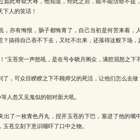
过如此奇耻大辱，他知道，经此之后，能不能活命不提
天下人的笑话！
说，亦有悔恨，肠子都悔青了，自己当初是何苦来着，
惹？搞得自己吞不下去，又吐不出来，还落得这般下场，
杀！”玉苍突一声怒吼，是在号令晓月阁众，满腔屈怒之下
到了，可众目睽睽之下不顾师父的死活，让他们怎么去做
孤静等人忽又见鬼似的朝对面大吼。
夹出了一枚青色丹丸，捏开玉苍的下巴，塞进了他的嘴
，玉苍立刻下意识咽吓了口中之物。