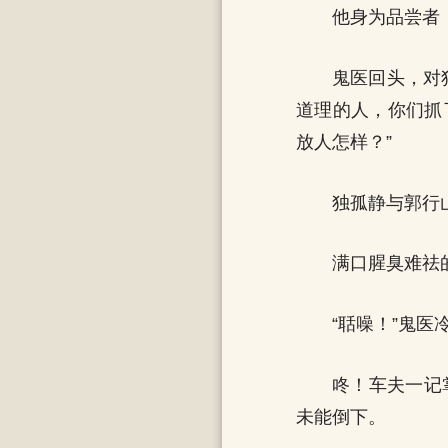
他身为品尝者
鬼医回头，对
道理的人，你们抓
放人怎样？”
独孤静与郭行
满口腥臭难祛
“聒噪！”鬼医
咚！车夫一记
未能倒下。