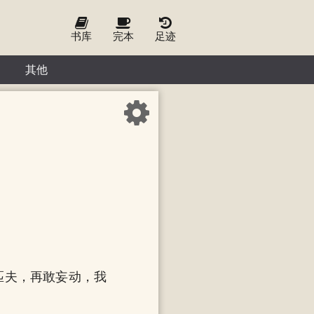
书库
完本
足迹
其他
匹夫，再敢妄动，我